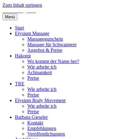
Zum Inhalt springen
A New Beginning
Menü
Start
Elysium Massage
Massagegutschein
Massage für Schwangere
Angebot & Preise
Hakomi
Wo kommt der Name her?
Wie arbeite ich
Achtsamkeit
Preise
TRE
Wie arbeite ich
Preise
Elysium Body Movement
Wie arbeite ich
Preise
Barbara Gieseler
Kontakt
Empfehlungen
Veröffentlichungen