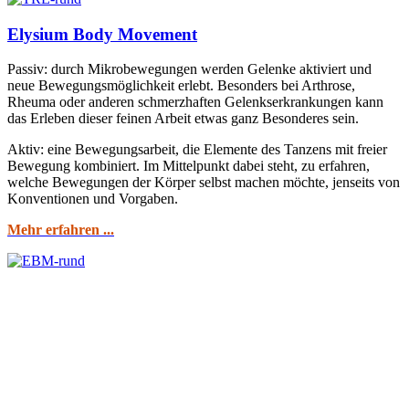
Elysium Body Movement
Passiv: durch Mikrobewegungen werden Gelenke aktiviert und
neue Bewegungsmöglichkeit erlebt. Besonders bei Arthrose,
Rheuma oder anderen schmerzhaften Gelenkserkrankungen kann
das Erleben dieser feinen Arbeit etwas ganz Besonderes sein.
Aktiv: eine Bewegungsarbeit, die Elemente des Tanzens mit freier
Bewegung kombiniert. Im Mittelpunkt dabei steht, zu erfahren,
welche Bewegungen der Körper selbst machen möchte, jenseits von
Konventionen und Vorgaben.
Mehr erfahren ...
Es ist wie ein neuer Start ...
Aussteigen aus dem Alltag, aus dem Gewohnten und
der Routine:
Egal, ob Massage, Bewegung oder Therapie:
Es ist wie ein neuer Start - "A New Beginning".