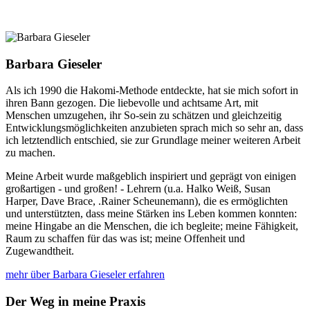
Jetzt Termin vereinbaren 0511 - 56 13 46
Barbara Gieseler
Als ich 1990 die Hakomi-Methode entdeckte, hat sie mich sofort in
ihren Bann gezogen. Die liebevolle und achtsame Art, mit
Menschen umzugehen, ihr So-sein zu schätzen und gleichzeitig
Entwicklungsmöglichkeiten anzubieten sprach mich so sehr an, dass
ich letztendlich entschied, sie zur Grundlage meiner weiteren Arbeit
zu machen.
Meine Arbeit wurde maßgeblich inspiriert und geprägt von einigen
großartigen - und großen! - Lehrern (u.a. Halko Weiß, Susan
Harper, Dave Brace, .Rainer Scheunemann), die es ermöglichten
und unterstützten, dass meine Stärken ins Leben kommen konnten:
meine Hingabe an die Menschen, die ich begleite; meine Fähigkeit,
Raum zu schaffen für das was ist; meine Offenheit und
Zugewandtheit.
mehr über Barbara Gieseler erfahren
Der Weg in meine Praxis