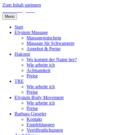
Zum Inhalt springen
A New Beginning
Menü
Start
Elysium Massage
Massagegutschein
Massage für Schwangere
Angebot & Preise
Hakomi
Wo kommt der Name her?
Wie arbeite ich
Achtsamkeit
Preise
TRE
Wie arbeite ich
Preise
Elysium Body Movement
Wie arbeite ich
Preise
Barbara Gieseler
Kontakt
Empfehlungen
Veröffentlichungen